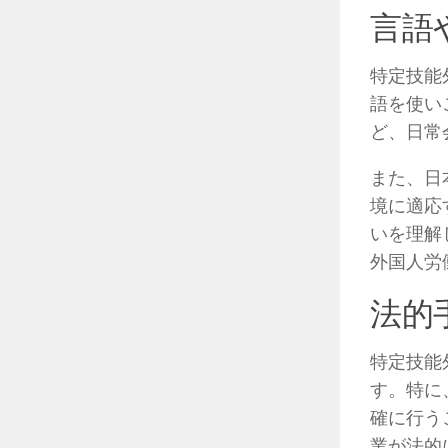
言語
特定技能
語を使い
ど、日常
また、日
境に適応
いを理解
外国人労
法的
特定技能
す。特に
確に行う
業が法的