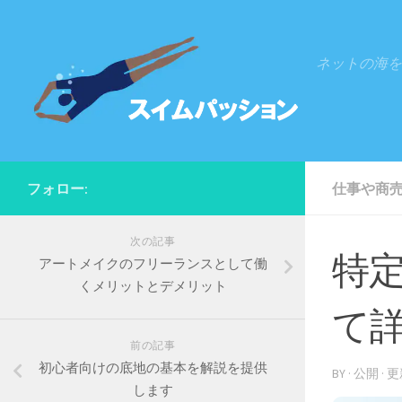
Skip to content
ネットの海を
フォロー:
仕事や商
次の記事
特
アートメイクのフリーランスとして働
くメリットとデメリット
て
前の記事
初心者向けの底地の基本を解説を提供
BY
· 公開
· 
します