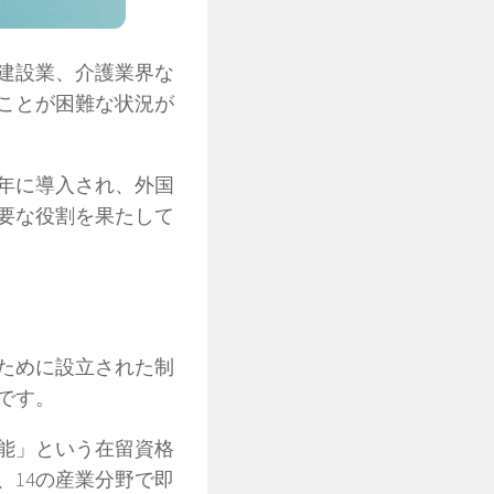
建設業、介護業界な
ことが困難な状況が
9年に導入され、外国
要な役割を果たして
ために設立された制
です。
技能」という在留資格
、14の産業分野で即