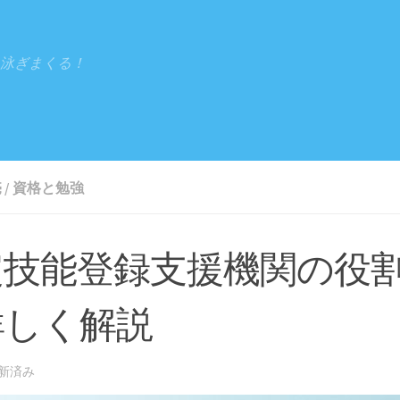
泳ぎまくる！
売
/
資格と勉強
定技能登録支援機関の役
詳しく解説
更新済み